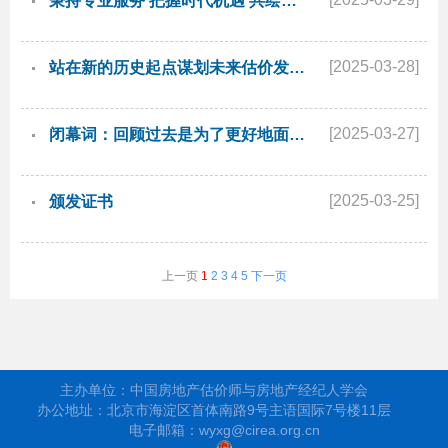
秉持专业服务 把握时代机遇 共绘估价新蓝图——住房和城乡建设部房地产市场监管司司长 李晓龙
[2025-03-28]
站在新的历史起点谋划未来估价发展——中国房地产估价师与房地产经纪人学会会长 柴强
[2025-03-27]
闭幕词：回顾过去是为了更好地面向未来——中国房地产估价师与房地产经纪人学会会长 柴强
[2025-03-25]
颁发证书
上一页
1
2
3
4
5
下一页
主办单位：中国房地产估价师与房地产经纪人学会
办公地址：北京市海淀区首体南路9号主语国际7号楼11层
电子邮箱：wyxg@cirea.org.cn